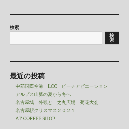
稿
テ
日:
ゴ
リ
ー
検索
検
索
最近の投稿
中部国際空港 LCC ピーチアビエーション
アルプス山脈の夏から冬へ
名古屋城 外観と二之丸広場 菊花大会
名古屋駅クリスマス２０２１
AT COFFEE SHOP