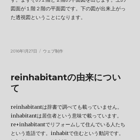
図面が１階２階の平面図です。下の図が出来上がっ
た透視図ということになります。
投
カ
2016年1月27日
ウェブ制作
稿
テ
日:
ゴ
リ
reinhabitantの由来につい
ー
て
reinhabitantは辞書で調べても載っていません。
inhabitantは居住者という意味で載っています。
re+inhabitantでリフォームして住んでいる人たち
という造語です。inhabitで住むという動詞です。