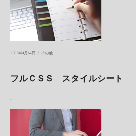
投
カ
2016年1月14日
その他
稿
テ
日:
ゴ
リ
フルＣＳＳ スタイルシート
ー