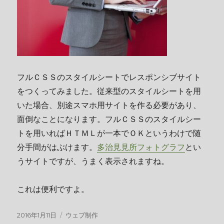
フルＣＳＳのスタイルシートでレスポンシブサイト
をつくってみました。従来型のスタイルシートを用
いた場合、別途スマホ用サイトを作る必要があり、
面倒なことになります。フルＣＳＳのスタイルシー
トを用いればＨＴＭＬが一本でＯＫというわけで随
分手間がはぶけます。
多治見見所フォトグラフ
とい
うサイトですが、うまく表示されますね。
これは便利ですよ。
投
カ
2016年1月11日
ウェブ制作